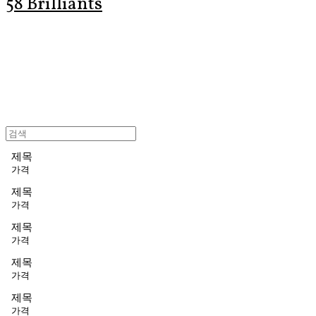
58 Brilliants
제목
가격
제목
가격
제목
가격
제목
가격
제목
가격