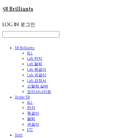
58 Brilliants
LOG IN
로그인
58 Brilliants
ALL
Lab 반지
Lab 팔찌
Lab 목걸이
Lab 귀걸이
Lab 감정서
스털링 실버
모이사나이트
Under 58
ALL
반지
목걸이
팔찌
귀걸이
ETC
Ootd