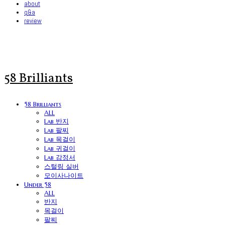
about
q&a
review
58 Brilliants
58 Brilliants
ALL
Lab 반지
Lab 팔찌
Lab 목걸이
Lab 귀걸이
Lab 감정서
스털링 실버
모이사나이트
Under 58
ALL
반지
목걸이
팔찌