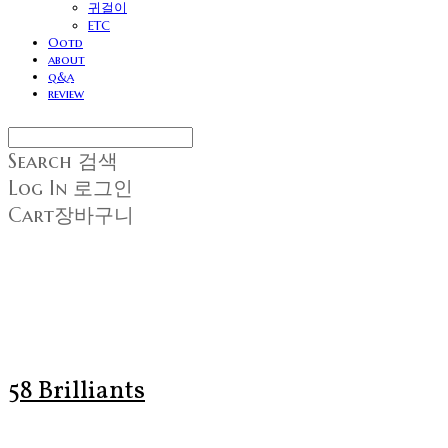
귀걸이
ETC
Ootd
about
q&a
review
Search
검색
Log In
로그인
Cart
장바구니
58 Brilliants