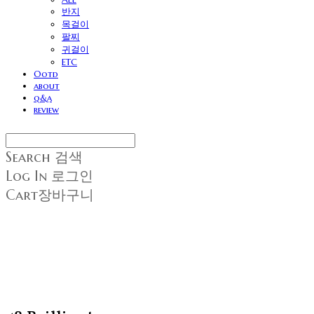
반지
목걸이
팔찌
귀걸이
ETC
Ootd
about
q&a
review
Search
검색
Log In
로그인
Cart
장바구니