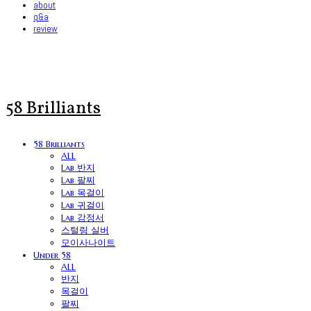
about
q&a
review
58 Brilliants
58 Brilliants
ALL
Lab 반지
Lab 팔찌
Lab 목걸이
Lab 귀걸이
Lab 감정서
스털링 실버
모이사나이트
Under 58
ALL
반지
목걸이
팔찌