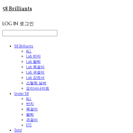
58 Brilliants
LOG IN
로그인
58 Brilliants
ALL
Lab 반지
Lab 팔찌
Lab 목걸이
Lab 귀걸이
Lab 감정서
스털링 실버
모이사나이트
Under 58
ALL
반지
목걸이
팔찌
귀걸이
ETC
Ootd