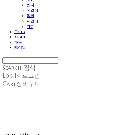
반지
목걸이
팔찌
귀걸이
ETC
Ootd
about
q&a
review
Search
검색
Log In
로그인
Cart
장바구니