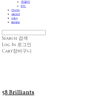
귀걸이
ETC
Ootd
about
q&a
review
Search
검색
Log In
로그인
Cart
장바구니
58 Brilliants