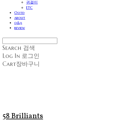
귀걸이
ETC
Ootd
about
q&a
review
Search
검색
Log In
로그인
Cart
장바구니
58 Brilliants