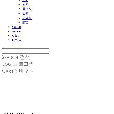
반지
목걸이
팔찌
귀걸이
ETC
Ootd
about
q&a
review
Search
검색
Log In
로그인
Cart
장바구니