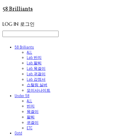
58 Brilliants
LOG IN
로그인
58 Brilliants
ALL
Lab 반지
Lab 팔찌
Lab 목걸이
Lab 귀걸이
Lab 감정서
스털링 실버
모이사나이트
Under 58
ALL
반지
목걸이
팔찌
귀걸이
ETC
Ootd