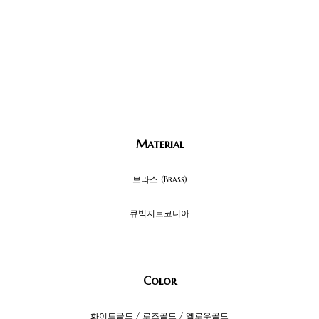
Material
브라스 (Brass)
큐빅지르코니아
Color
화이트골드 / 로즈골드 / 옐로우골드