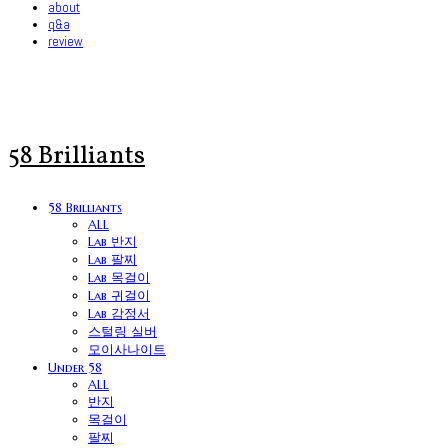
about
q&a
review
58 Brilliants
58 Brilliants
ALL
Lab 반지
Lab 팔찌
Lab 목걸이
Lab 귀걸이
Lab 감정서
스털링 실버
모이사나이트
Under 58
ALL
반지
목걸이
팔찌