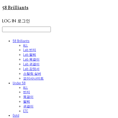
58 Brilliants
LOG IN
로그인
58 Brilliants
ALL
Lab 반지
Lab 팔찌
Lab 목걸이
Lab 귀걸이
Lab 감정서
스털링 실버
모이사나이트
Under 58
ALL
반지
목걸이
팔찌
귀걸이
ETC
Ootd