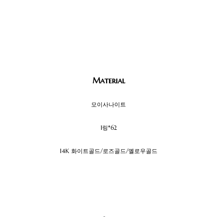
Material
모이사나이트
1링*62
14K 화이트골드/로즈골드/옐로우골드