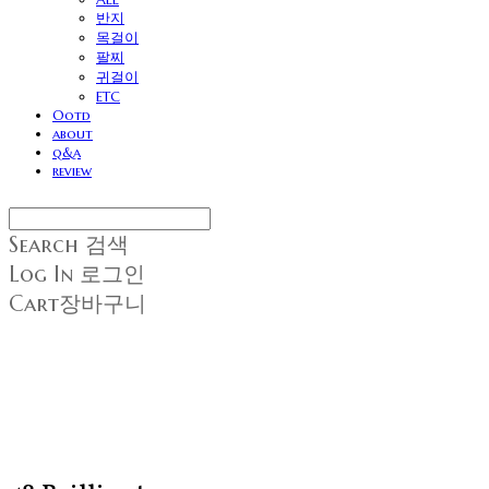
반지
목걸이
팔찌
귀걸이
ETC
Ootd
about
q&a
review
Search
검색
Log In
로그인
Cart
장바구니