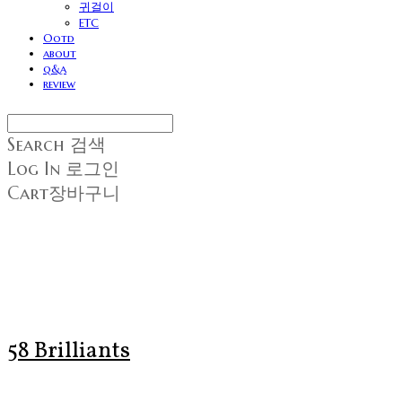
귀걸이
ETC
Ootd
about
q&a
review
Search
검색
Log In
로그인
Cart
장바구니
58 Brilliants