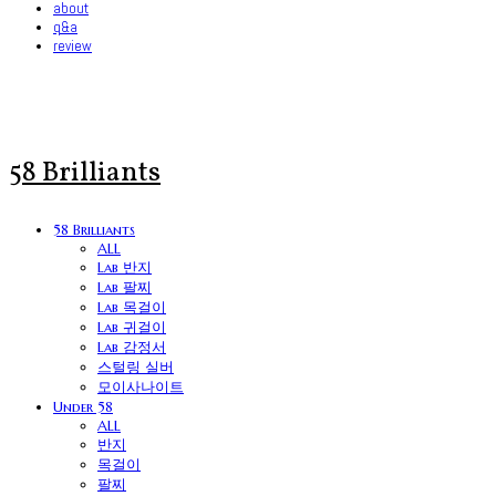
about
q&a
review
58 Brilliants
58 Brilliants
ALL
Lab 반지
Lab 팔찌
Lab 목걸이
Lab 귀걸이
Lab 감정서
스털링 실버
모이사나이트
Under 58
ALL
반지
목걸이
팔찌