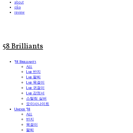
about
q&a
review
58 Brilliants
58 Brilliants
ALL
Lab 반지
Lab 팔찌
Lab 목걸이
Lab 귀걸이
Lab 감정서
스털링 실버
모이사나이트
Under 58
ALL
반지
목걸이
팔찌