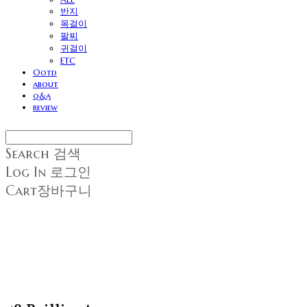
반지
목걸이
팔찌
귀걸이
ETC
Ootd
about
q&a
review
Search
검색
Log In
로그인
Cart
장바구니