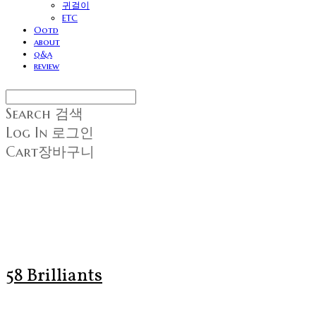
귀걸이
ETC
Ootd
about
q&a
review
Search
검색
Log In
로그인
Cart
장바구니
58 Brilliants