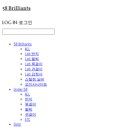
58 Brilliants
LOG IN
로그인
58 Brilliants
ALL
Lab 반지
Lab 팔찌
Lab 목걸이
Lab 귀걸이
Lab 감정서
스털링 실버
모이사나이트
Under 58
ALL
반지
목걸이
팔찌
귀걸이
ETC
Ootd