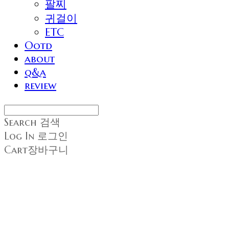
팔찌
귀걸이
ETC
Ootd
about
q&a
review
Search
검색
Log In
로그인
Cart
장바구니