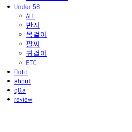
Under 58
ALL
반지
목걸이
팔찌
귀걸이
ETC
Ootd
about
q&a
review