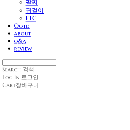
팔찌
귀걸이
ETC
Ootd
about
q&a
review
Search
검색
Log In
로그인
Cart
장바구니