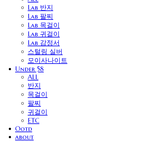
Lab 반지
Lab 팔찌
Lab 목걸이
Lab 귀걸이
Lab 감정서
스털링 실버
모이사나이트
Under 58
ALL
반지
목걸이
팔찌
귀걸이
ETC
Ootd
about