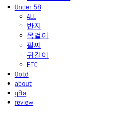
Under 58
ALL
반지
목걸이
팔찌
귀걸이
ETC
Ootd
about
q&a
review