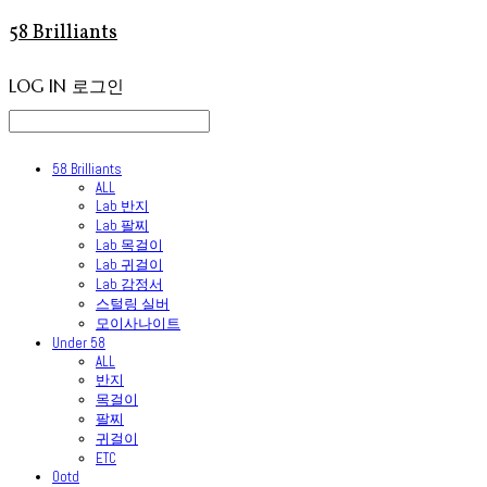
58 Brilliants
LOG IN
로그인
58 Brilliants
ALL
Lab 반지
Lab 팔찌
Lab 목걸이
Lab 귀걸이
Lab 감정서
스털링 실버
모이사나이트
Under 58
ALL
반지
목걸이
팔찌
귀걸이
ETC
Ootd