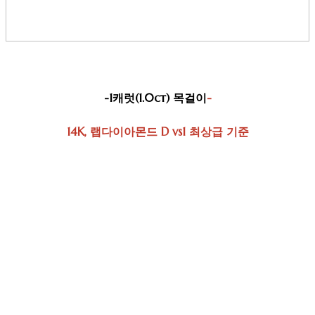
-1캐럿(1.0ct) 목걸이
-
14K, 랩다이아몬드 D vs1 최상급 기준