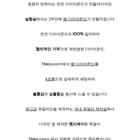
영원히 반짝이는 천연 다이아몬드가 만들어지지만,
실험실
에서는 2주만에
랩 다이아몬드
가 만들어집니다.
천연 다이아몬드와
100%
일치하며
'합리적인 가격'
으로 재탄생한 다이아몬드.
58brilliants에서
랩 다이아몬드
를
4프롱
으로 섬세하게 세팅하여
볼륨감
과
심플함
을 동시에 느낄 수 있습니다.
최고급
쥬얼리만을 제작하는
국내 쥬얼리 제작실
에서
디자인 및 제작한
핸드메이드
목걸이.
58brilliants 에서
저렴한 가격으로
준비했습니다.