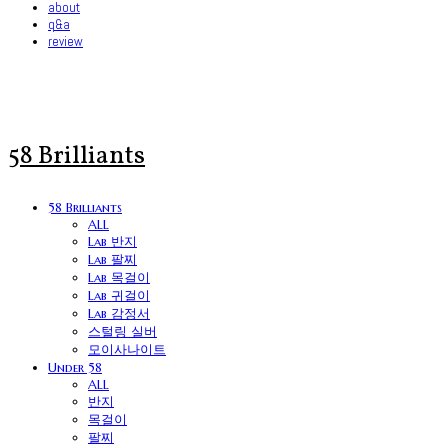
about
q&a
review
58 Brilliants
58 Brilliants
ALL
Lab 반지
Lab 팔찌
Lab 목걸이
Lab 귀걸이
Lab 감정서
스털링 실버
모이사나이트
Under 58
ALL
반지
목걸이
팔찌