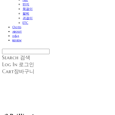
반지
목걸이
팔찌
귀걸이
ETC
Ootd
about
q&a
review
Search
검색
Log In
로그인
Cart
장바구니