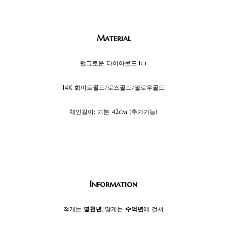
Material
랩그로운 다이아몬드 1ct
14K 화이트골드/로즈골드/옐로우골드
체인길이: 기본 42cm (추가가능)
Information
적게는
몇천년
, 많게는
수억년
에 걸쳐