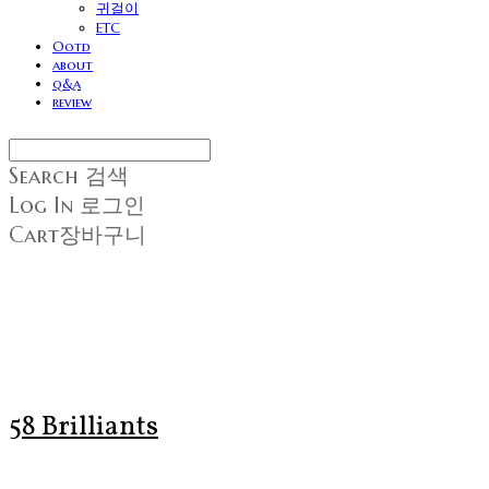
귀걸이
ETC
Ootd
about
q&a
review
Search
검색
Log In
로그인
Cart
장바구니
58 Brilliants