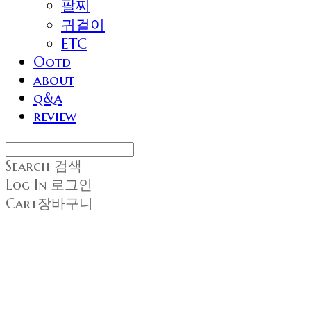
팔찌
귀걸이
ETC
Ootd
about
q&a
review
Search
검색
Log In
로그인
Cart
장바구니