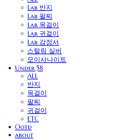
Lab 반지
Lab 팔찌
Lab 목걸이
Lab 귀걸이
Lab 감정서
스털링 실버
모이사나이트
Under 58
ALL
반지
목걸이
팔찌
귀걸이
ETC
Ootd
about