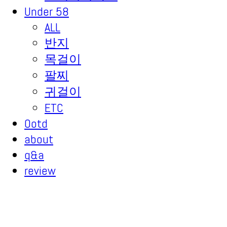
Under 58
ALL
반지
목걸이
팔찌
귀걸이
ETC
Ootd
about
q&a
review