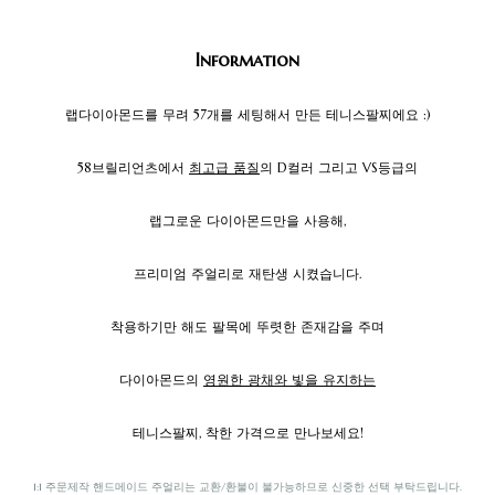
Information
랩다이아몬드를 무려 57개를 세팅해서 만든 테니스팔찌에요 :)
58브릴리언츠에서
최고급 품질
의 D컬러 그리고 VS등급의
랩그로운 다이아몬드만을 사용해,
프리미엄 주얼리로 재탄생 시켰습니다.
착용하기만 해도 팔목에 뚜렷한 존재감을 주며
다이아몬드의
영원한 광채와 빛을 유지하는
테니스팔찌, 착한 가격으로 만나보세요!
1:1 주문제작 핸드메이드 주얼리는 교환/환불이 불가능하므로 신중한 선택 부탁드립니다.