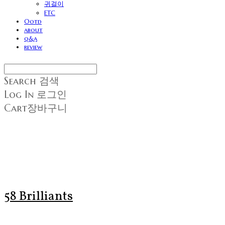
귀걸이
ETC
Ootd
about
q&a
review
Search
검색
Log In
로그인
Cart
장바구니
58 Brilliants