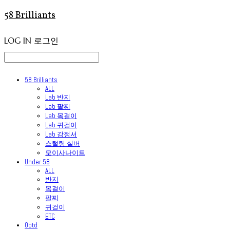
58 Brilliants
LOG IN
로그인
58 Brilliants
ALL
Lab 반지
Lab 팔찌
Lab 목걸이
Lab 귀걸이
Lab 감정서
스털링 실버
모이사나이트
Under 58
ALL
반지
목걸이
팔찌
귀걸이
ETC
Ootd