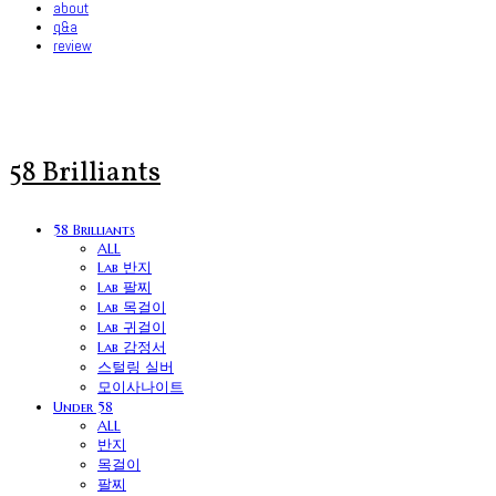
about
q&a
review
58 Brilliants
58 Brilliants
ALL
Lab 반지
Lab 팔찌
Lab 목걸이
Lab 귀걸이
Lab 감정서
스털링 실버
모이사나이트
Under 58
ALL
반지
목걸이
팔찌