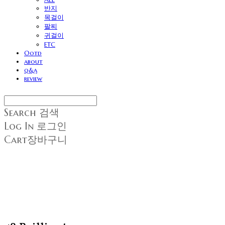
반지
목걸이
팔찌
귀걸이
ETC
Ootd
about
q&a
review
Search
검색
Log In
로그인
Cart
장바구니